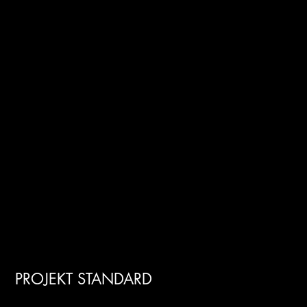
PROJEKT STANDARD