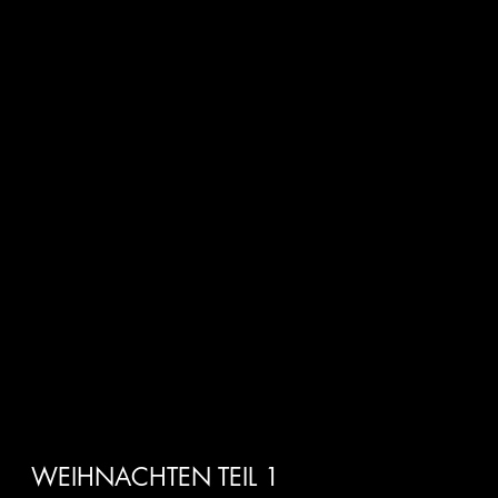
WEIHNACHTEN TEIL 1